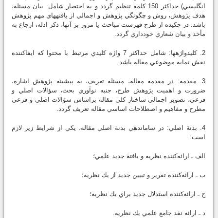
انگليسي) حداكثر 150 كلمه تنظيم گردد و به اختصار شامل: بيان مسئله،
هدف پژوهش، روش و چگونگي پژوهش و اجمالي از يافته‏هاي مهم پژوهش
باشد. در چكيده از طرح فهرست مباحث يا مرور بر آنها، ذكر ادله، ارجاع به
مأخذ و بيان شعاري خودداري گردد.
2. كليدواژه‏ها: شامل حداكثر 7 واژه كليدي مرتبط با محتوا كه ايفاكننده
نقش نمايه موضوعي مقاله باشد.
3. مقدمه: در مقدمه مقاله، مسئله تعريف، به پيشينه پژوهش اشاره،
ضرورت و اهميت پژوهش طرح، جنبه نوآوري بحث، سؤالات اصلي و
فرعي، تصوير اجمالي ساختار كلي مقاله براساس سؤالات اصلي و فرعي
مطرح و مفاهيم و اصطلاحات اساسي مقاله تعريف گردد.
4. بدنة اصلي: در سامان‏دهي بدنة اصلي مقاله، يكي از شرايط زير لازم
است:
الف ـ ارائه‌كننده نظريه و يافتة جديد علمي؛
ب ـ ارائه‌كننده تقرير و تبيين جديد از يك نظريه؛
ج ـ ارائه‌كننده استدلال جديد براي يك نظريه؛
د ـ ارائه نقد جامع علمي يك نظريه.