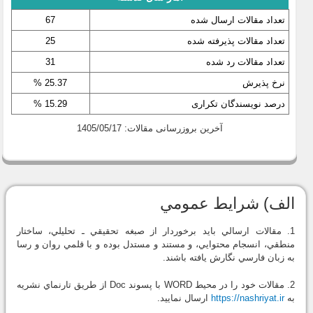
تعداد مقالات ارسال شده
67
تعداد مقالات پذیرفته شده
25
تعداد مقالات رد شده
31
نرخ پذیرش
25.37 %
درصد نویسندگان تکراری
15.29 %
آخرین بروزرسانی مقالات: 1405/05/17
الف) شرايط عمومي
1. مقالات ارسالي بايد برخوردار از صبغه تحقيقي ـ تحليلي، ساختار
منطقي، انسجام محتوايي، و مستند و مستدل بوده و با قلمي روان و رسا
به زبان فارسي نگارش يافته باشند.
2. مقالات خود را در محيط WORD با پسوند Doc از طريق تارنماي نشريه
به
https://nashriyat.ir
ارسال نماييد.