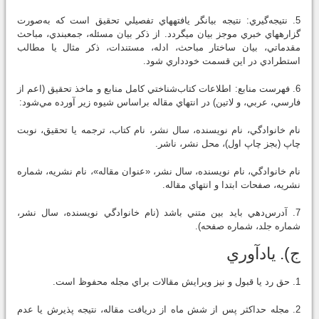
5. نتيجه‌گيري: نتيجه بيانگر يافته‏هاي تفصيلي تحقيق است كه به‌صورت
گزاره‏هاي خبري موجز بيان مي‏گردد. از ذكر بيان مسئله، جمع‏بندي، مباحث
مقدماتي، بيان ساختار مباحث، ادله، مستندات، ذكر مثال يا مطالب
استطرادي در اين قسمت خودداري شود.
6. فهرست منابع: اطلاعات كتاب‌شناختي كامل منابع و ماخذ تحقيق (اعم از
فارسي، عربي، و لاتين) در انتهاي مقاله براساس شيوه زير آورده مي‌شود:
نام خانوادگي، نام نويسنده، سال نشر، نام كتاب، ترجمه يا تحقيق، نوبت
چاپ (بجز چاپ اول)، محل نشر، ناشر.
نام خانوادگي، نام نويسنده، سال نشر، «عنوان مقاله»، نام نشريه، شماره
نشريه، صفحات ابتدا و انتهاي مقاله.
7. آدرس‌دهي بايد بين متني باشد (نام خانوادگي نويسنده، سال نشر،
شماره جلد، شماره صفحه).
ج). يادآوري
1. حق رد يا قبول و نيز ويرايش مقالات براي مجله محفوظ است.
2. مجله حداكثر پس از شش ماه از دريافت مقاله، نتيجه پذيرش يا عدم