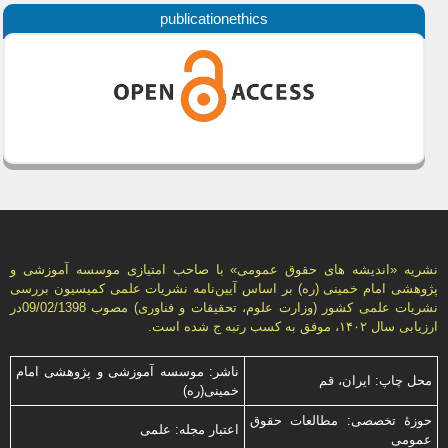
publicationethics
نشریه «انديشه های حقوق عمومی» با صاحب امتیازی موسسه آموزشی و
پژوهشی امام خمینی (ره) بر اساس آیین‌نامه نشریات علمی كمیسیون بررسى
نشریات علمى كشور (وزارت علوم، تحقیقات و فناورى) مصوب 09/02/1398در
ارزیابی سال ۱۴۰۲، موفق به کسب رتبه ج شده است.
ناشر: موسسه آموزشی و پژوهشی امام
محل چاپ: ایران، قم
خمینی(ره)
حوزۀ تخصصی: مطالعات حقوق
اعتبار مجله: علمی
عمومی