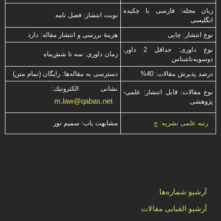
زبان مجله: فارسی با چكیده
نوبت انتشار: فصل نامه
انگلیسی
نوع انتشار: چاپی
هزینۀ بررسی و انتشار مقاله: دارد
نوع داوری: حداقل 2 داور،
زمان داوری: سه تا شش‌ماه
دوسویه‌ناشناس
درصد پذیرش مقالات: 40%
دسترسی به مقاله‌ها: رایگان (تمام متن)
نشانی الكترونیك:
نوع مقالات: قابل انتشار: علمی-
m.law@qabas.net
پژوهشی
مشابهت ياب: سميم نور
رتبه علمی نشریه: ج
آرشیو شماره‌ها
آرشیو الفبایی مقالات