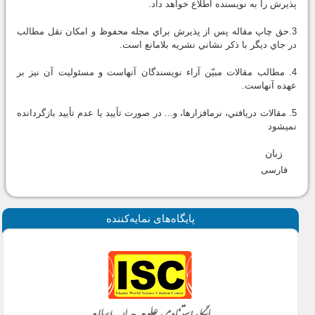
پذيرش را به نويسنده اطلاع خواهد داد.
3.حق چاپ مقاله پس از پذيرش براي مجله محفوظ و امكان نقل مطالب
در جاي ديگر با ذكر نشاني نشريه بلامانع است.
4. مطالب مقالات مبيّن آراء نويسندگان آنهاست و مسئوليت آن نيز بر
عهده آنهاست.
5. مقالات دريافتي، نرم‏افزارها، و... در صورت تأييد يا عدم تأييد بازگردانده
نمي‏شود
زبان
فارسی
پايگاه‌های نمايه‌كننده