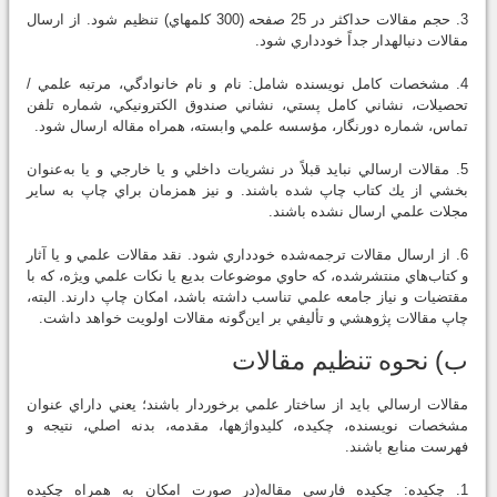
3. حجم مقالات حداكثر در 25 صفحه (300 كلمه‏اي) تنظيم شود. از ارسال
مقالات دنباله‏دار جداً خودداري شود.
4. مشخصات كامل نويسنده شامل: نام و نام خانوادگي، مرتبه علمي /
تحصيلات، نشاني كامل پستي، نشاني صندوق الكترونيكي، شماره تلفن
تماس، شماره دورنگار، مؤسسه علمي وابسته، همراه مقاله ارسال شود.
5. مقالات ارسالي نبايد قبلاً در نشريات داخلي و يا خارجي و يا به‌عنوان
بخشي از يك كتاب چاپ شده باشند. و نيز همزمان براي چاپ به ساير
مجلات علمي ارسال نشده باشند.
6. از ارسال مقالات ترجمه‌شده خودداري شود. نقد مقالات علمي و يا آثار
و كتاب‌هاي منتشرشده، كه حاوي موضوعات بديع يا نكات علمي ويژه، كه با
مقتضيات و نياز جامعه علمي تناسب داشته باشد، امكان چاپ دارند. البته،
چاپ مقالات پژوهشي و تأليفي بر اين‌گونه مقالات اولويت خواهد داشت.
ب) نحوه تنظيم مقالات
مقالات ارسالي بايد از ساختار علمي برخوردار باشند؛ يعني داراي عنوان
مشخصات نويسنده، چكيده، كليدواژه‏ها، مقدمه، بدنه اصلي، نتيجه و
فهرست منابع باشند.
1. چكيده: چكيده فارسي مقاله(در صورت امكان به همراه چكيده