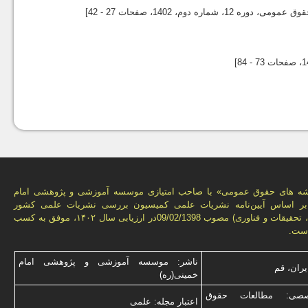
مومی، دوره 12، شماره دوم،
1402
، صفحات 27 - 42]
1
، صفحات 73 - 84]
شه های حقوق عمومی» با صاحب امتیازی موسسه آموزشی و پژوهشی امام
 بر اساس آیین‌نامه نشریات علمی كمیسیون بررسى نشریات علمى كشور
(وزارت علوم، تحقیقات و فناورى) مصوب 09/02/1398در ارزیابی سال ۱۴۰۲، موفق به کسب
است.
ناشر: موسسه آموزشی و پژوهشی امام
یران، قم
خمینی(ره)
صی: مطالعات حقوق
اعتبار مجله: علمی