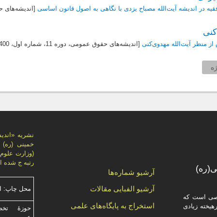
‌فقیه در اندیشه آیت‌الله مصباح یزدی با نگاهی به اصول قانون اساسی
[اندیشه‌های حقوق ع
کنی
از منظر آیت‌الله مهدوی‌کنی
[اندیشه‌های حقوق عمومی، دوره 11، شماره اول،
400
ه
نشریه «اندي
خمینی (ره)
رتبه ج شده 
(ره)
آرشیو شماره‌ها
آرشیو الفبایی مقالات
محل چاپ: ا
صصی است که
استخراج به پایگاه‌های علمی
یخته‌ زیادی
حوزۀ تخص