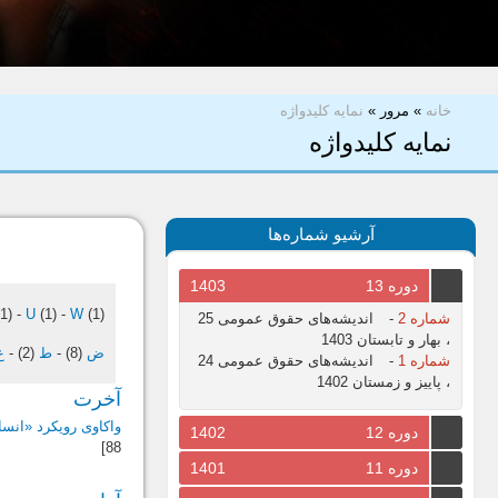
شما اینجا هستید
خانه
»
مرور
»
نمایه کلیدواژه
نمایه کلیدواژه
آرشیو شماره‌ها
دوره 13
1403
1)
-
U
(1)
-
W
(1)
شماره 2
-
اندیشه‌های حقوق عمومی 25
، بهار و تابستان 1403
ض
(8)
-
ط
(2)
-
ع
شماره 1
-
اندیشه‌های حقوق عمومی 24
، پاییز و زمستان 1402
آخرت
واکاوی رویکرد «انسان‌ش
دوره 12
1402
88]
دوره 11
1401