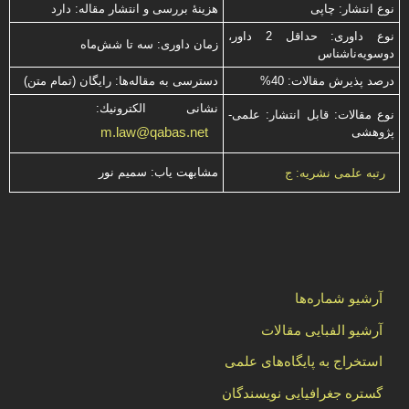
نوع انتشار: چاپی
هزینۀ بررسی و انتشار مقاله: دارد
نوع داوری: حداقل 2 داور،
زمان داوری: سه تا شش‌ماه
دوسویه‌ناشناس
درصد پذیرش مقالات: 40%
دسترسی به مقاله‌ها: رایگان (تمام متن)
نشانی الكترونیك:
نوع مقالات: قابل انتشار: علمی-
m.law@qabas.net
پژوهشی
مشابهت ياب: سميم نور
رتبه علمی نشریه: ج
آرشیو شماره‌ها
آرشیو الفبایی مقالات
استخراج به پایگاه‌های علمی
گستره جغرافیایی نویسندگان