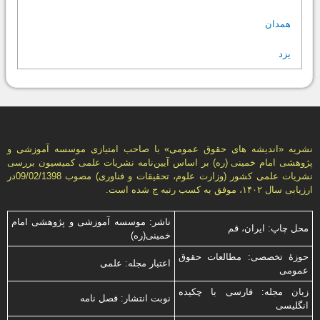
همدان
یزد
نشریه «انديشه های حقوق عمومی» با صاحب امتیازی موسسه آموزشی و
پژوهشی امام خمینی (ره) بر اساس آیین‌نامه نشریات علمی كمیسیون بررسى
نشریات علمى كشور (وزارت علوم، تحقیقات و فناورى) مصوب 09/02/1398در
ارزیابی سال ۱۴۰۲، موفق به کسب رتبه ج شده است.
ناشر: موسسه آموزشی و پژوهشی امام
محل چاپ: ایران، قم
خمینی(ره)
حوزۀ تخصصی: مطالعات حقوق
اعتبار مجله: علمی
عمومی
زبان مجله: فارسی با چكیده
نوبت انتشار: فصل نامه
انگلیسی