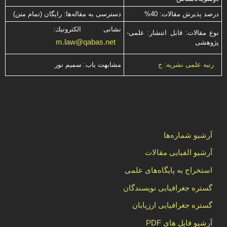
درصد پذیرش مقالات: 40%
دسترسی به مقاله‌ها: رایگان (تمام متن)
نشانی الكترونیك:
نوع مقالات: قابل انتشار: علمی-
m.law@qabas.net
پژوهشی
مشابهت ياب: سميم نور
رتبه علمی نشریه: ج
آرشیو شماره‌ها
آرشیو الفبایی مقالات
استخراج به پایگاه‌های علمی
گستره جغرافیایی نویسندگان
گستره جغرافیایی ارزیابان
آرشیو فایل های PDF