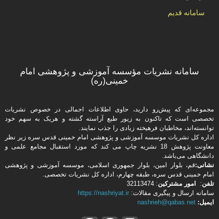
سامانه قدیم
سامانه نشریات مؤسسه آموزشی و پژوهشی امام
خمینی(ره)
مجموعه‌ای که پیش‌رو دارید،‌ حاوی اطلاعات اجمالی در خصوص نشریات
تخصصی است که تاکنون به زیور طبع آراسته گشته و هریک به سهم خود
توانسته‌اند، مخاطبان فرهیخته‌ زیادی را جذب نمایند.
اداره كل نشریات موسسه آموزشی و پژوهشی امام خمینی قدس سره زیر نظر
معاونت پژوهش 18 نشریه چاپ می کند که مورد استقبال مجامع علمی و
دانشگاهی می‌باشد.
نشانی:
قم، بلوار امین، بلوار جمهوری اسلامی، موسسه آموزشی و پژوهشی
امام خمینی قدس سره، طبقه چهارم، اداره كل نشریات تخصصی.
تلفن
:
امور مشتركین
: 32113474
سامانه ارسال و پیگیری مقالات:
https://nashriyat.ir
ایمیل:
nashrieh@qabas.net