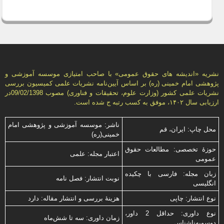
نشریه «انديشه های حقوق عمومی» با صاحب امتیازی موسسه آموزشی و
پژوهشی امام خمینی (ره) بر اساس آیین‌نامه نشریات علمی كمیسیون بررسى
نشریات علمى كشور (وزارت علوم، تحقیقات و فناورى) مصوب 09/02/1398در
ارزیابی سال ۱۴۰۲، موفق به کسب رتبه ج شده است.
ناشر: موسسه آموزشی و پژوهشی امام
محل چاپ: ایران، قم
خمینی(ره)
حوزۀ تخصصی: مطالعات حقوق
اعتبار مجله: علمی
عمومی
زبان مجله: فارسی با چكیده
نوبت انتشار: فصل نامه
انگلیسی
نوع انتشار: چاپی
هزینۀ بررسی و انتشار مقاله: دارد
نوع داوری: حداقل 2 داور،
زمان داوری: سه تا شش‌ماه
دوسویه‌ناشناس