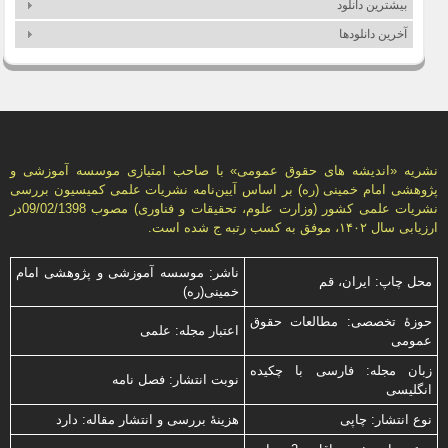
بیشترین دانلود
اصول نظری حقوق بشر در اسلام
450
آخرین دانلودها
بررسی ماهیت فقهی و حقوقی مَهریه
433
نشریه «انديشه های حقوق عمومی» با صاحب امتیازی موسسه آموزشی و
پژوهشی امام خمینی (ره) بر اساس آیین‌نامه نشریات علمی كمیسیون بررسى
نشریات علمى كشور (وزارت علوم، تحقیقات و فناورى) مصوب 09/02/1398در
ارزیابی سال ۱۴۰۲، موفق به کسب رتبه ج شده است.
ناشر: موسسه آموزشی و پژوهشی امام
محل چاپ: ایران، قم
خمینی(ره)
حوزۀ تخصصی: مطالعات حقوق
اعتبار مجله: علمی
عمومی
زبان مجله: فارسی با چكیده
نوبت انتشار: فصل نامه
انگلیسی
نوع انتشار: چاپی
هزینۀ بررسی و انتشار مقاله: دارد