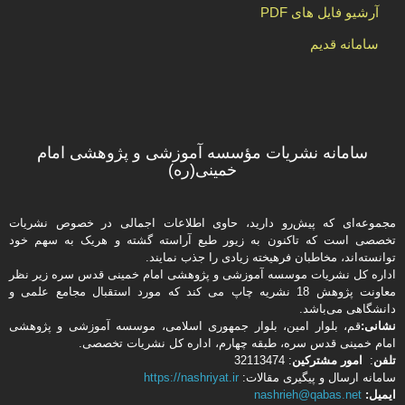
آرشیو فایل های PDF
سامانه قدیم
سامانه نشریات مؤسسه آموزشی و پژوهشی امام
خمینی(ره)
مجموعه‌ای که پیش‌رو دارید،‌ حاوی اطلاعات اجمالی در خصوص نشریات
تخصصی است که تاکنون به زیور طبع آراسته گشته و هریک به سهم خود
توانسته‌اند، مخاطبان فرهیخته‌ زیادی را جذب نمایند.
اداره كل نشریات موسسه آموزشی و پژوهشی امام خمینی قدس سره زیر نظر
معاونت پژوهش 18 نشریه چاپ می کند که مورد استقبال مجامع علمی و
دانشگاهی می‌باشد.
نشانی:
قم، بلوار امین، بلوار جمهوری اسلامی، موسسه آموزشی و پژوهشی
امام خمینی قدس سره، طبقه چهارم، اداره كل نشریات تخصصی.
تلفن
:
امور مشتركین
: 32113474
سامانه ارسال و پیگیری مقالات:
https://nashriyat.ir
ایمیل:
nashrieh@qabas.net