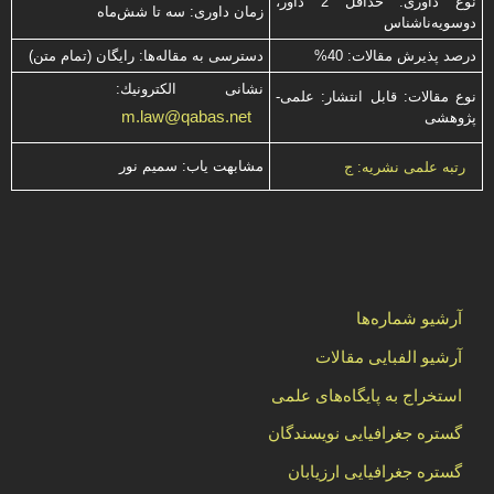
نوع داوری: حداقل 2 داور،
زمان داوری: سه تا شش‌ماه
دوسویه‌ناشناس
درصد پذیرش مقالات: 40%
دسترسی به مقاله‌ها: رایگان (تمام متن)
نشانی الكترونیك:
نوع مقالات: قابل انتشار: علمی-
m.law@qabas.net
پژوهشی
مشابهت ياب: سميم نور
رتبه علمی نشریه: ج
آرشیو شماره‌ها
آرشیو الفبایی مقالات
استخراج به پایگاه‌های علمی
گستره جغرافیایی نویسندگان
گستره جغرافیایی ارزیابان