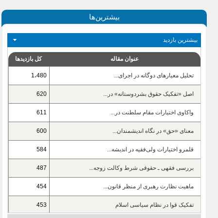
بیشترین‌ها
بیشترین بازدید
عنوان مقاله
کل بازدیدها
تحلیل معیارهای دوگانه در اجرای...
1،480
اصل «تفکیک حقوق بشردوستانه» در...
620
واکاوی اختیارات مقام سلطنت در...
611
معنای «حق» در نگاه اندیشمندان...
600
قلمرو اختیارات ولی‌‌فقیه در اندیشه...
584
بررسی فقهی ـ حقوقی شرط وکالت زوجه...
487
ماهیت نظارت رهبری از منظر قانون...
454
تفکیک قوا در نظام سیاسی اسلام
453