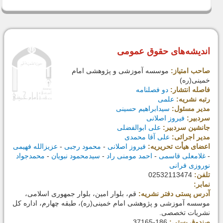
اندیشه‌های حقوق عمومی
صاحب امتیاز:
موسسه آموزشی و پژوهشی امام
خمینی(ره)
فاصله انتشار:
دو فصلنامه
رتبه نشریه:
علمی
مدیر مسئول:
سیدابراهیم حسینی
سردبیر:
فیروز اصلانی
جانشین سردبیر:
علی ابوالفضلی
مدیر اجرائی:
علی آقا محمدی
اعضای هیأت تحریریه:
فیروز اصلانی
-
محمود رجبی
-
عزیزالله فهیمی
-
غلامعلی قاسمی
-
احمد مومنی راد
-
سیدمحمود نبویان
-
محمدجواد
نوروزی فرانی
تلفن:
02532113474
نمابر:
آدرس پستی دفتر نشریه:
قم، بلوار امین، بلوار جمهوری اسلامی،
موسسه آموزشی و پژوهشی امام خمینی(ره)، طبقه چهارم، اداره کل
نشریات تخصصی.
صندوق پستی:
37165-186