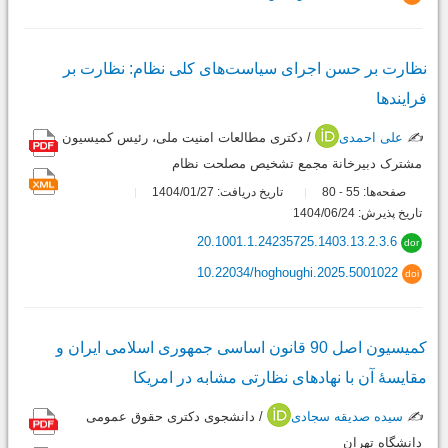
نظارت بر حسن اجرای سیاست‌های کلی نظام: نظارت بر
فرایندها
✍️
علی احمدی
/ دکتری مطالعات امنیت ملی، رئیس کمیسیون
مشترک دبیرخانة مجمع تشخیص مصلحت نظام
صفحه‌ها:
55
80
تاریخ دریافت: 1404/01/27
-
تاریخ پذیرش: 1404/06/24
20.1001.1.24235725.1403.13.2.3.6
dor
10.22034/hoghoughi.2025.5001022
doi
کمیسیون اصل 90 قانون اساسی جمهوری اسلامی ایران و
مقایسۀ آن با نهادهای نظارتی مشابه در امریکا
✍️
سیده صدیقه سجادی
/ دانشجوی دکتری حقوق عمومی
دانشگاه تهران