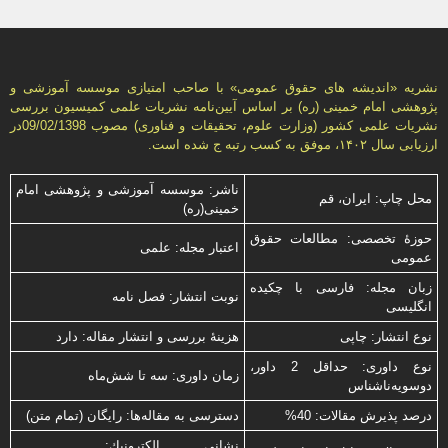
نشریه «انديشه های حقوق عمومی» با صاحب امتیازی موسسه آموزشی و
پژوهشی امام خمینی (ره) بر اساس آیین‌نامه نشریات علمی كمیسیون بررسى
نشریات علمى كشور (وزارت علوم، تحقیقات و فناورى) مصوب 09/02/1398در
ارزیابی سال ۱۴۰۲، موفق به کسب رتبه ج شده است.
ناشر: موسسه آموزشی و پژوهشی امام
محل چاپ: ایران، قم
خمینی(ره)
حوزۀ تخصصی: مطالعات حقوق
اعتبار مجله: علمی
عمومی
زبان مجله: فارسی با چكیده
نوبت انتشار: فصل نامه
انگلیسی
نوع انتشار: چاپی
هزینۀ بررسی و انتشار مقاله: دارد
نوع داوری: حداقل 2 داور،
زمان داوری: سه تا شش‌ماه
دوسویه‌ناشناس
درصد پذیرش مقالات: 40%
دسترسی به مقاله‌ها: رایگان (تمام متن)
نشانی الكترونیك: