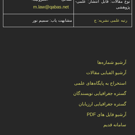
نوع مقالات: قابل انتشار: علمی-
m.law@qabas.net
پژوهشی
مشابهت ياب: سميم نور
رتبه علمی نشریه: ج
آرشیو شماره‌ها
آرشیو الفبایی مقالات
استخراج به پایگاه‌های علمی
گستره جغرافیایی نویسندگان
گستره جغرافیایی ارزیابان
آرشیو فایل های PDF
سامانه قدیم