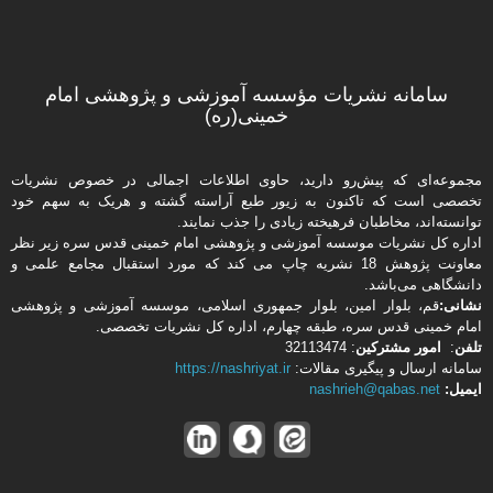
سامانه نشریات مؤسسه آموزشی و پژوهشی امام
خمینی(ره)
مجموعه‌ای که پیش‌رو دارید،‌ حاوی اطلاعات اجمالی در خصوص نشریات
تخصصی است که تاکنون به زیور طبع آراسته گشته و هریک به سهم خود
توانسته‌اند، مخاطبان فرهیخته‌ زیادی را جذب نمایند.
اداره كل نشریات موسسه آموزشی و پژوهشی امام خمینی قدس سره زیر نظر
معاونت پژوهش 18 نشریه چاپ می کند که مورد استقبال مجامع علمی و
دانشگاهی می‌باشد.
نشانی:
قم، بلوار امین، بلوار جمهوری اسلامی، موسسه آموزشی و پژوهشی
امام خمینی قدس سره، طبقه چهارم، اداره كل نشریات تخصصی.
تلفن
:
امور مشتركین
: 32113474
سامانه ارسال و پیگیری مقالات:
https://nashriyat.ir
ایمیل:
nashrieh@qabas.net