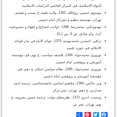
الدولة الاسلامية، قم، المرکز العالمي الدراسات الاسلاميه.
موسوي خميني، روح‌الله، 1392، ولايت فقيه، چ بيست ‌و ‌هشتم،
تهران، مؤسسة تنظيم و نشرآثار امام خميني.
مهدوي‌کني، محمدرضا، 1386، «ولايت ائمه(ع) و فقهاء و مشروعيت
آن»، پيام صادق، ش 9، ص 1ـ15.
نراقي، احمدبن ‌محمدمهدي، 1375، عوائد الايام في بيان قواعد
الأحکام، قم، حوزة علميه.
نوروزي، محمدجواد، 1384، فلسفه سياست، چ نهم، قم، مؤسسة
آموزشي و پژوهشي امام خميني.
نوروزي، محمدجواد، 1385، نظام سياسي اسلام، چ دهم، قم،
مؤسسة آموزشي و پژوهشي امام خميني.
وبر، ماکس، 1384، مفاهيم اساسي جامعه‌شناسي، ترجمة احمد
صدارتي، چ دهم، تهران، نشر مرکز.
وينست، اندرو، 1372، نظريه‌هاي دولت، ترجمة حسين بشرويه، چ
نهم، تهران، نشر ني.
Share
Pinterest
Twitter
Facebook