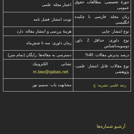
حوزۀ تخصصی: مطالعات حقوق
اعتبار مجله: علمی
عمومی
زبان مجله: فارسی با چكیده
نوبت انتشار: فصل نامه
انگلیسی
نوع انتشار: چاپی
هزینۀ بررسی و انتشار مقاله: دارد
نوع داوری: حداقل 2 داور،
زمان داوری: سه تا شش‌ماه
دوسویه‌ناشناس
درصد پذیرش مقالات: 40%
دسترسی به مقاله‌ها: رایگان (تمام متن)
نشانی الكترونیك:
نوع مقالات: قابل انتشار: علمی-
m.law@qabas.net
پژوهشی
مشابهت ياب: سميم نور
رتبه علمی نشریه: ج
آرشیو شماره‌ها