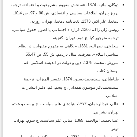
دوگان، ماتيه، 1374، «سنجش مفهوم مشروعيت و اعتماد»، ترجمة
پرويز پيران، اطلاعات سياسي و اقتصادي، ش 96 و 97، ص 4ـ10.
دهخدا، علي‌اکبر، 1373، لغت‌نامه دهخدا، تهران، روزنه.
روسو، ژان ژاک، 1366، قرارداد اجتماعي يا اصول حقوق سياسي،
ترجمة منوچهر ‌کيا، چ دوم، تهران، گنجينه.
سخاوتي، نصرالله، 1381، «نگاهي به مفهوم مقبوليت در نظام
سياسي اسلام»، معرفت، سال يازدهم، ش 55، ص 47ـ55.
سروش، محمد، 1378، دين و دولت در انديشة اسلامي، قم،
بوستان کتاب.
طباطبائي، سيدمحمدحسين، 1374، تفسير الميزان، ترجمة
سيدمحمدباقر موسوي همداني، چ پنجم، قم، دفتر انتشارات
اسلامي.
عالم، عبدالرحمان، ۱۳۷۳، بنيادهاي علم سياست، چ بيست ‌و هفتم
تهران، نشر ني.
عبدالحميد، ابوالحمد، 1365، مباني علم سياست، چ سوم، تهران،
توس.
عميدزنجاني، عباسعلي، 1384، فقه سياسي (انديشه‌هاي سياسي