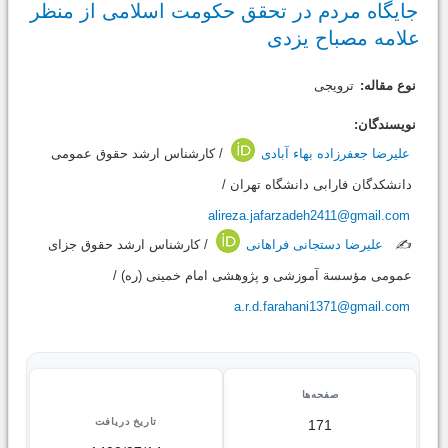
جایگاه مردم در تحقق حکومت اسلامی از منظر
علامه مصباح یزدی
نوع مقاله:
ترویجی
نویسندگان:
علیرضا جعفرزاده بهاء آبادی
/ کارشناس ارشد حقوق عمومی
دانشکدگان فارابی دانشگاه تهران /
alireza.jafarzadeh2411@gmail.com
✍️
علیرضا دستجانی فراهانی
/ کارشناس ارشد حقوق جزای
عمومی مؤسسة آموزشی و پژوهشی امام خمینی (ره) /
a.r.d.farahani1371@gmail.com
صفحه‌ها
تاریخ دریافت
171