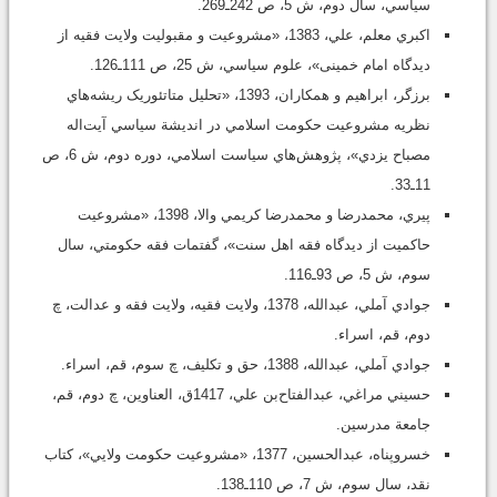
سياسي، سال دوم، ش 5، ص 242ـ269.
اکبري معلم، علي، 1383، «مشروعيت و مقبوليت ولايت فقيه از
ديدگاه امام خمينى»، علوم سياسي، ش 25، ص 111ـ126.
برزگر، ابراهيم و همكاران، 1393، «تحليل متاتئوريک ريشه‌هاي
نظريه مشروعيت حکومت اسلامي در انديشة سياسي آيت‌اله
مصباح يزدي»، پژوهش‌هاي سياست اسلامي، دوره دوم، ش 6، ص
11ـ33.
پيري، محمدرضا و محمدرضا کريمي والا، 1398، «مشروعيت
حاکميت از ديدگاه فقه اهل سنت»، گفتمات فقه حکومتي، سال
سوم، ش 5، ص 93ـ116.
جوادي آملي، عبدالله، 1378، ولايت فقيه، ولايت فقه و عدالت، چ
دوم، قم، اسراء.
جوادي آملي، عبدالله، 1388، حق و تکليف، چ سوم، قم، اسراء.
حسيني مراغي، عبدالفتاح‌بن‌ علي، 1417ق، العناوين، چ دوم، قم،
جامعة مدرسين.
خسروپناه، عبدالحسين، 1377، «مشروعيت حکومت ولايي»، کتاب
نقد، سال سوم، ش 7، ص 110ـ138.