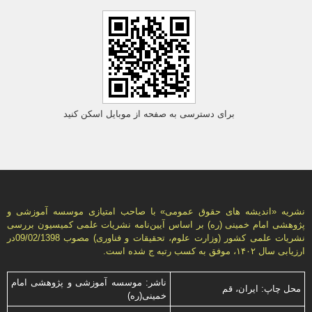
برای دسترسی به صفحه از موبایل اسکن کنید
نشریه «انديشه های حقوق عمومی» با صاحب امتیازی موسسه آموزشی و
پژوهشی امام خمینی (ره) بر اساس آیین‌نامه نشریات علمی كمیسیون بررسى
نشریات علمى كشور (وزارت علوم، تحقیقات و فناورى) مصوب 09/02/1398در
ارزیابی سال ۱۴۰۲، موفق به کسب رتبه ج شده است.
ناشر: موسسه آموزشی و پژوهشی امام
محل چاپ: ایران، قم
خمینی(ره)