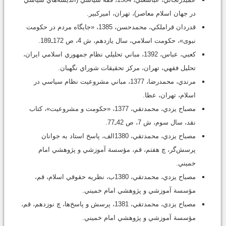
در جهان اسلام معاصر)، تهران، اميرکبير.
قدردان قراملکي، محمدحسن، 1385، «جايگاه مردم در حکومت
نبوى»، حکومت اسلامي، سال يازدهم، ش 4، ص 172ـ189.
کعبي، عباس، 1392، مباني تحليلي نظام جمهوري اسلامي ايران،
تحليل فقهي، تهران، مرکز تحقيقات شوراي نگهبان.
مرندي، محمدرضا، 1377، مباني مشروعيت نظام سياسي در
اسلام، تهران، عطا.
مصباح يزدي، محمدتقي، 1377، «حکومت و مشروعيت»، کتاب
نقد، سال سوم، ش 7، ص 42ـ77.
مصباح يزدي، محمدتقي، 1380الف، پاسخ استاد به جوانان
پرسش‌گر، چ هفتم، قم، مؤسسة آموزشي و پژوهشي امام
خميني.
مصباح يزدي، محمدتقي، 1380ب، نظريه حقوقي اسلام، قم،
مؤسسة آموزشي و پژوهشي امام خميني.
مصباح يزدي، محمدتقي، 1381، پرسش و پاسخ‌ها، چ نوزدهم، قم،
مؤسسة آموزشي و پژوهشي امام خميني.