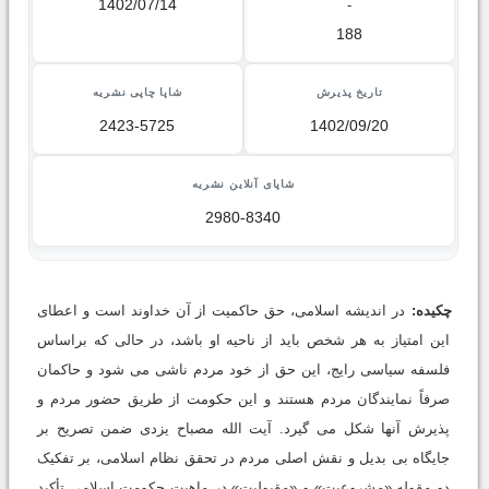
1402/07/14
-
188
تاریخ پذیرش
شاپا چاپی نشریه
2423-5725
1402/09/20
شاپای آنلاین نشریه
2980-8340
چکیده:
در اندیشه اسلامى، حق حاکمیت از آن خداوند است و اعطای
این امتیاز به هر شخص باید از ناحیه او باشد، در حالی که براساس
فلسفه سیاسى رایج، این حق از خود مردم ناشى مى شود و حاکمان
صرفاً نمایندگان مردم هستند و این حکومت از طریق حضور مردم و
پذیرش آنها شکل می گیرد. آیت الله مصباح یزدی ضمن تصریح بر
جایگاه بى بدیل و نقش اصلی مردم در تحقق نظام اسلامی، بر تفکیک
دو مقوله «مشروعیت» و «مقبولیت» در ماهیت حکومت اسلامی تأکید