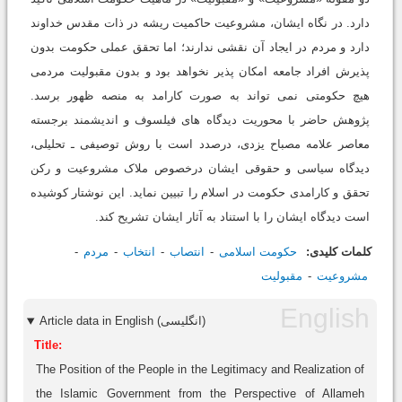
دارد. در نگاه ایشان، مشروعیت حاکمیت ریشه در ذات مقدس خداوند
دارد و مردم در ایجاد آن نقشی ندارند؛ اما تحقق عملی حکومت بدون
پذیرش افراد جامعه امکان پذیر نخواهد بود و بدون مقبولیت مردمی
هیچ حکومتی نمی تواند به صورت کارامد به منصه ظهور برسد.
پژوهش حاضر با محوریت دیدگاه های فیلسوف و اندیشمند برجسته
معاصر علامه مصباح یزدی، درصدد است با روش توصیفی ـ تحلیلی،
دیدگاه سیاسی و حقوقی ایشان درخصوص ملاک مشروعیت و رکن
تحقق و کارامدی حکومت در اسلام را تبیین نماید. این نوشتار کوشیده
است دیدگاه ایشان را با استناد به آثار ایشان تشریح کند.
کلمات کلیدی:
حکومت اسلامی
انتصاب
انتخاب
مردم
مشروعیت
مقبولیت
Article data in English (انگلیسی)
Title:
The Position of the People in the Legitimacy and Realization of
the Islamic Government from the Perspective of Allameh