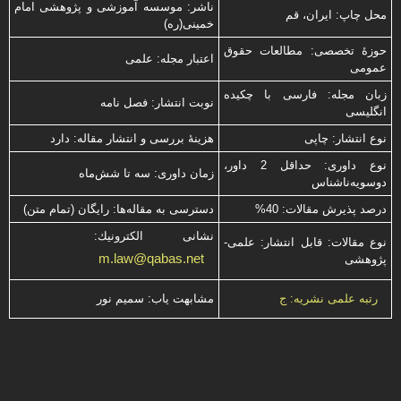
ناشر: موسسه آموزشی و پژوهشی امام
محل چاپ: ایران، قم
خمینی(ره)
حوزۀ تخصصی: مطالعات حقوق
اعتبار مجله: علمی
عمومی
زبان مجله: فارسی با چكیده
نوبت انتشار: فصل نامه
انگلیسی
نوع انتشار: چاپی
هزینۀ بررسی و انتشار مقاله: دارد
نوع داوری: حداقل 2 داور،
زمان داوری: سه تا شش‌ماه
دوسویه‌ناشناس
درصد پذیرش مقالات: 40%
دسترسی به مقاله‌ها: رایگان (تمام متن)
نشانی الكترونیك:
نوع مقالات: قابل انتشار: علمی-
m.law@qabas.net
پژوهشی
مشابهت ياب: سميم نور
رتبه علمی نشریه: ج