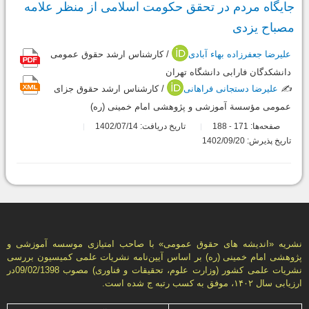
جایگاه مردم در تحقق حکومت اسلامی از منظر علامه
مصباح یزدی
علیرضا جعفرزاده بهاء آبادی
/ کارشناس ارشد حقوق عمومی
دانشکدگان فارابی دانشگاه تهران
✍️
علیرضا دستجانی فراهانی
/ کارشناس ارشد حقوق جزای
عمومی مؤسسة آموزشی و پژوهشی امام خمینی (ره)
صفحه‌ها:
171
188
تاریخ دریافت: 1402/07/14
-
تاریخ پذیرش: 1402/09/20
نشریه «انديشه های حقوق عمومی» با صاحب امتیازی موسسه آموزشی و
پژوهشی امام خمینی (ره) بر اساس آیین‌نامه نشریات علمی كمیسیون بررسى
نشریات علمى كشور (وزارت علوم، تحقیقات و فناورى) مصوب 09/02/1398در
ارزیابی سال ۱۴۰۲، موفق به کسب رتبه ج شده است.