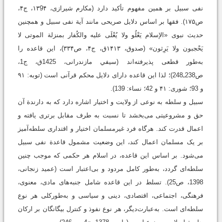
نفی سبیل بر همین مفهوم تأکید دارد (مکارم شیرازی، ۱۳9۴، ج۴،
ص۱۷۵). فقها بر اساس دلایل صریحی مانند آیة نفی سبیل و همچنین
حدیث نبوی «الإسلام يَعْلُو ولا يُعْلَى عليه والكُفار بمنزلة الموتى لا
يَحْجبون ولا يَرِثون» (صدوق، ۱۴۱۳ق، ج۴، ص۳۳۴)، این قاعده را
به‌طور قطعی پذیرفته‌اند (سيفي ‌مازندرانى، 1425ق، ج1،
ص238ـ248)؛ لذا این قاعده دارای دلایل محکم قرآنی است (توبه: ۹۱
و 93؛ شوری: ۴۱ و 42؛ نساء: 139).
سبیل و سلطه به نوعی از ولایت و اختیار اشاره دارد که به دارندة آن
حق و مشروعیتی می‌بخشد تا نسبت به طرف مقابل برتری یافته و
اعمال قدرت کند. هرگاه فرد غیرمسلمان اختیار و اقتداری سلطه‌آمیز
بر یک مسلمان اعمال کند، این وضعیت مشمول قاعدة نفی سبیل
می‌شود. بر اساس این قاعده، در اسلام هر حکمی که موجب چنین
سلطه‌ای گردد، به‌طور کامل مردود و بی‌اعتبار است (عمید زنجانی،
1398، ص25). تسلط در این قاعده شامل جنبه‌های مادی، معنوی،
فرهنگی، اجتماعی، اقتصادی، دینی و سیاسی و به‌طورکلی هر نوع
سلطه‌ای است. به‌عبارت‌دیگر، هر نوع نفوذ و کنترل بیگانگان بر ارکان