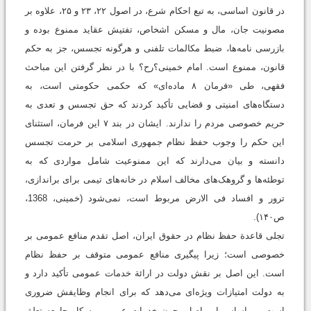
در قانون اساسی، به‌ تبع احکام شرع، در اصول ۲۲، ۲۳ و ۲۵، علاوه بر
مصونیت جان، مال و مسکن اشخاص، تفتیش عقاید ممنوع بوده و
بازرسی نامه‌ها، ضبط مکالمات تلفنی و هرگونه تجسس، جز به حکم
قانون، ممنوع است. امام خمینی؟رح؟ با در نظر گرفتن این مباحث
فقهی، طی «فرمان ۸ ماده‌ای» که حکمی حکومتی است، به
دستگاه‌های امنیتی و قضایی تأکید کردند که حق تجسس و تعدی به
حریم خصوصی مردم را ندارند. ایشان در بند ۷ این فرمان، استثنای
این حکم را وجوب حفظ نظام جمهوری اسلامی بر حرمت تجسس
دانسته و بیان می‌دارند که این ممنوعیت شامل مواردی که به
توطئه‌ها و گروهک‌های مخالف اسلام در خانه‌های تیمی برای براندازی،
ترور و افساد فی الارض مربوط است، نمی‌شود (‌خمینی، 1368،
ص۱۴۰).
تجلی قاعدة حفظ نظام در حقوق ایران، اصل تقدم منافع عمومی بر
خصوصی است؛ زیرا پیگیری منافع عمومی متوقف بر حفظ نظام
است. این اصل بر نقش دولت در ارائة خدمات عمومی تأکید دارد و
به دولت امتیازات ویژه‌ای می‌دهد که برای انجام وظایفش ضروری
است. بر اساس این اصل، چون خدمات عمومی به کل جامعه تعلق