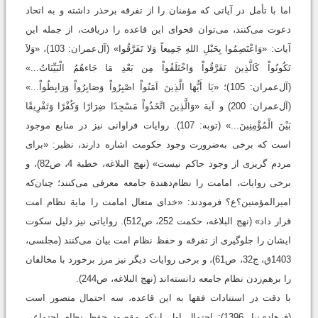
اما با تأمل در آیاتی که مؤمنان را از تفرقه برحذر داشته و به اتحاد
دعوت می‌کنند، می‌توان فحوای این قاعده را دریافت، از جمله این
آیات: «وَاعْتَصِمُوا بِحَبْلِ اللهِ جَمِيعاً وَلا تَفَرَّقُوا» (آل‌عمران: 103)، «وَلاَ
تَكُونُواْ كَالَّذِينَ تَفَرَّقُواْ وَاخْتَلَفُواْ مِن بَعْدِ مَا جَاءهُمُ الْبَيِّنَاتُ...»
(آل‌عمران: 105)؛ «يَا أَيُّهَا الَّذِينَ آمَنُواْ اصْبِرُواْ وَصَابِرُواْ وَرَابِطُواْ...»
(آل‌عمران: 200) و آیة «وَالَّذِينَ اتَّخَذُواْ مَسْجِدًا ضِرَارًا وَكُفْرًا وَتَفْرِيقًا
بَيْنَ الْمُؤْمِنِينَ...» (توبه: 107). روایات فراوانی نیز در منابع موجود
است که برخی به‌ضرورت وجود حکومت اشاره دارند، نظیر: «برای
مردم ‌گریزی از وجود حاکم نیست» (نهج البلاغه، خطبة 4، ص82)، و
برخی روایات، امامت را نظام‌دهندة جامعه معرفی می‌کنند؛ چنان‌که
امیرالمؤمنین؟ع؟ فرمودند: «خدای متعال امامت را مایة نظام امت
قرار داد» (نهج البلاغه، حکمت 252، ص512). روایاتی نیز دلیل سکوت
ایشان را جلوگیری از تفرقه و حفظ نظام امت بیان می‌کنند (مجلسی،
1403ق، ج32، ص61)، و برخی روایات دیگر نیز مرز برخورد با مخالفان
را برهم‌زدن نظام جامعه دانسته‌اند (نهج البلاغه، ص244).
با دقت در استنادات فقها به این قاعده، سه احتمال متصور است
(فرهادی‌نیا، 1396): احتمال اول اینکه مقصود حفظ نظام اجتماعی