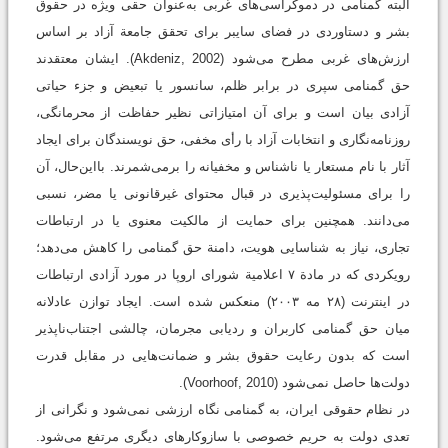
البته گمنامی در دموکراسی‌های غربی به‌عنوان حقی ویژه در حقوق
بشر و دستاوردی در فضای سایبر برای تحقق جامعة آزاد بر اساس
ارزش‌های غربی مطرح می‌شود (Akdeniz, 2002). ایشان معتقدند
حق گمنامی سپری در برابر ظلم، سانسور یا تبعیض و جزء حیاتی
آزادی بیان است و برای آن امتیازاتی نظیر حفاظت از محرمانگی،
روزنامه‌نگاری و انتخابات آزاد با رأی مخفی، حق نویسندگان برای ایجاد
آثار با نام مستعار یا ناشناس و مخفیانه را برمی‌شمرند. بااین‌حال، آن
را برای مسئولیت‌پذیری در قبال محتوای غیرقانونی یا مضر، نسبی
می‌دانند. همچنین برای حمایت از مالکیت معنوی یا در ارتباطات
تجاری، نیاز به شناسایی هویت، دامنة حق گمنامی را کاهش می‌دهد؛
رویکردی که در مادة ۷ اعلامیة شورای اروپا در مورد آزادی ارتباطات
در اینترنت (۲۸ مه ۲۰۰۳) منعکس شده است. ایجاد توازن عادلانه
میان حق گمنامی کاربران و ردیابی مجرمان، چالشی اجتناب‌ناپذیر
است که بدون رعایت حقوق بشر و ضمانت‌هایی در مقابل قدرت
دولت‌ها حاصل نمی‌شود (Voorhoof, 2010).
در نظام حقوقی ایران، به گمنامی نگاه ارزشی نمی‌شود و نگرانی از
تعدی دولت به حریم خصوصی با سازوکارهای دیگری مرتفع می‌شود.