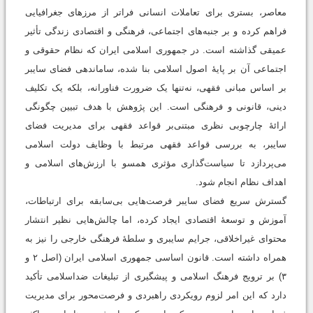
معاصر، بستری برای تعاملات انسانی فراتر از مرزهای جغرافیایی
فراهم کرده و بر جنبه‌های اجتماعی، فرهنگی و اقتصادی زندگی تأثیر
عمیقی گذاشته است. در جمهوری اسلامی ایران که نظام حقوقی و
اجتماعی آن بر پایۀ اصول اسلامی بنا شده، ساماندهی فضای سایبر
بر اساس مبانی فقهی، نه‌تنها یک ضرورت فناورانه، بلکه یک تکلیف
دینی، قانونی و فرهنگی است. این پژوهش با هدف تبیین چگونگی
ارائۀ چارچوبی نظری مبتنی‌بر قواعد فقهی برای مدیریت فضای
سایبر، به بررسی قواعد فقهی مرتبط با وظایف دولت اسلامی
می‌پردازد تا سیاست‌گذاری مؤثری همسو با ارزش‌های اسلامی و
اهداف نظام انجام شود.
گسترش سریع فضای سایبر فرصت‌هایی بی‌سابقه برای ارتباطات،
آموزش و توسعۀ اقتصادی ایجاد کرده، اما چالش‌هایی نظیر انتشار
محتوای غیراخلاقی، جرایم سایبری و سلطۀ فرهنگی خارجی را نیز به
همراه داشته است. قانون اساسی جمهوری اسلامی ایران (اصل ۲ و
۳) بر ترویج فرهنگ اسلامی و پیشگیری از تبلیغات ضداسلامی تأکید
دارد که این امر لزوم رویکردی راهبردی و فرصت‌محور برای مدیریت