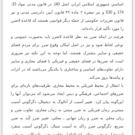
اساسي جمهوري اسلامي ايران، اصل 40). در قانون مدنی مواد 33،
174 و 530 و نیز تبصرة ۲ مادة ۴۹ قانون آیین دادرسی مدنی و نیز
قانون تعزیرات حکومتی از جمله دیگر قوانینی هستند که قاعدة لاضرر
را مورد تأکید قرار داده‌اند.
هر‌چند در اینکه ضرر مد نظر قاعدة لاضرر باید به‌صورت عمومی و
نوعی لحاظ شود و نیز در اصل امکان وقوع ضرر برای مردم فضای
حقیقی و سایبر مشترک هستند، اما توجه به این نکته نیز ضروری
است که ضررها در فضای حقیقی و فیزیکی با فضای مجازی و سایبر
دارای تفاوت‌های اساسی و ساختاری با یکدیگر می‌باشند که در اثرات
و پیامدها بروز می‌کند.
با انتقال از محيط فيزيكي به محيط مجازي، ظرفيت‌هاي تازه‌ای براي
ضررهاي اجتماعي، فرهنگي و ديني ایجاد می‌شود كه می‌توان آنها را
این‌گونه بیان کرد: تغییر آسیب از آنالوگ به ديجيتال، دگرگوني آسیب
مبتني‌بر زمان فيزيكي به ضرر مبتني به زمان مجازي، تفاوت ضرر و
زيان محلي به ضرر و زيان جهاني ـ محلي، تغییر ضرر كُند به ضرر
سريع، دگرگوني ضرر راکد به آسيب سيال، دگرگوني آسیب منفرد
(منزوي) به ضرر متكثر (شبكه‌اي)، تفاوت ضرر تك‌مكاني به ضرر