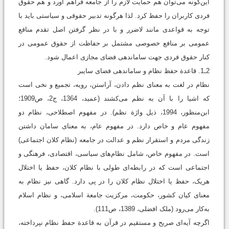
این‌گونه می‌توان هم حمایت لازم را از جامعه فراهم آورد و هم حقوق
فردی کاربران را حفظ کرد. لذا هرگونه تدبیر حقوقی و سیاستی باید با
توجه به قواعدی مانند لاضرر و با در نظر گرفتن اصل تقدم منافع
عمومی بر منافع خصوصی مشتمل بر حفاظت از حقوق عمومی در
کنار حقوق فردی جهت ساماندهی فضای مجازی اعمال شود.
2ـ1. قاعدة حفظ نظام و ساماندهی فضای سایبر
نظام در لغت به معنای نظم دادن، آراستن، رویه، تجمیع و نخی است
که اشیا را با آن به نظم می‌کشند (عمید، 1364، ج2، ص1909؛
ابن‌منظور، 1994، ذیل واژة نظم). در مفهوم اصطلاحی، نظام دو
مفهوم عام و خاص دارد. در مفهوم عام، به معنای سامان داشتن
زندگی مردم و استقرار نظم و عدالت در جامعه (نظام کلان اجتماعی)
است. در مفهوم خاص، شامل نظام‌های سیاسی، اقتصادی، فرهنگی و
اجتماعی است که در رابطه‌ای طولی با نظام کلان، حفظ یا اختلال
هریک، حفظ یا اختلال نظام کلان را در پی دارد. گاهی نیز نظام به
معنای کیان کشور، حکومت، مرکزیت جامعة اسلامی، و نظام اسلام
به‌کار می‌رود (ملک افضلی، 1389، ص111).
اگرچه آیه‌ای صریح و مستقیم در قرآن به قاعدة حفظ نظام نپرداخته،