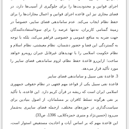
اجرای قوانین و محدودیت‌ها را برای جلوگیری از آسیب‌ها دارد، در
فضای مجازی نیز این قاعده اجرای قوانین و اعمال مجازات‌ها را برای
حفظ نظام ایجاب می‌کند. عدم ساماندهی فضای سایبر، خصوصاً در
زمینة گمنامی کاربران، نه‌تنها عرصه را برای سوءاستفاده‌کنندگان
جهت ضربه به منافع عمومی و خصوصی فراهم می‌کند، بلکه با توجه
به گستردگی این فضا و حضور دشمنان، نظام معیشتی، نظام اسلام و
نظام حکومت اسلامی را با تهدیدهای غیرقابل جبران روبه‌رو خواهد
ساخت؛ ازاین‌رو قاعدة حفظ نظام، لزوم ساماندهی فضای سایبر را
مورد تأکید قرار می‌دهد.
3. قاعدة نفی سبیل و ساماندهی فضای سایبر
قاعدة نفی سبیل یکی از قواعد مهم فقهی در نظام حقوقی جمهوری
اسلامی ایران است که ریشه در قرآن کریم دارد. این قاعده، با تأکید
بر نفی هرگونه تسلط کافران بر مسلمانان، از اصول بنیادین برای
سیاست‌گذاری در حوزه‌های مختلف، ازجمله فضای سایبری به‌شمار
می‌رود (حسین‌نژاد و منیری حمزه‌کلایی، 1396، ص33).
این قاعدة مهم که بر اساس آیات و احادیث مستفیض استوار است،