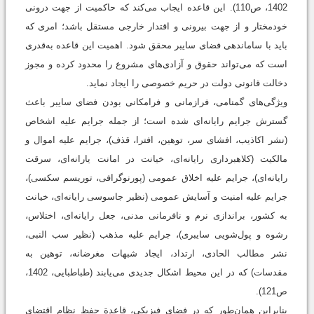
1402، ص110). این قاعده ایجاب می‌کند که حاکمیت از جهت درونی
خودمختار و از جهت بیرونی و اقتدار خارجی مستقل باشد؛ امری که
باید با ساماندهی فضای سایبر محقق شود. اهمیت این قاعده به‌قدری
است که می‌تواند حقوق و آزادی‌های مشروع را محدود کرده و مجوز
دخالت قانونی دولت در حریم خصوصی را ایجاد نماید.
ویژگی‌های گمنامی، فرازمانی و فرامکانی بودن فضای سایبر باعث
گسترش جرایم رایانه‌ای شده است؛ از جمله جرایم علیه اشخاص
(نشر اکاذیب، افشای سر، توهین، افترا، قذف)، جرایم علیه اموال و
مالکیت (کلاهبرداری رایانه‌ای، خیانت در امانت یارانه‌ای، سرقت
رایانه‌ای)، جرایم علیه اخلاق عمومی (پورنوگرافی، توریسم سکسی)،
جرایم علیه امنیت و آسایش عمومی (نظیر جاسوسی رایانه‌ای، خیانت
به کشور، براندازی نرم و نافرمانی مدنی، جعل رایانه‌ای، اختلاس،
رشوه و پول‌شویی سایبری)، جرایم علیه مذهب (نظیر سب النبی،
نشر مطالب الحادی، ارتداد، ایجاد شبهات مغرضانه، توهین به
مقدسات) که در این محیط اشکال جدیدی می‌یابند (طباطبایی، 1402،
ص121).
بنابراین همان‌طور که در فضای فیزیکی، قاعدة حفظ نظام اقتضای