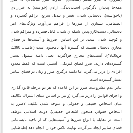
همه‌جا پديدار، دگرگوني آسیب‌دیدگی ارادي (خواسته) به غيرارادي
(ناخواسته)، ديجيتالي ‌شدن، تغيير و تبديل سريع، تراكم گسترده و
انضمامي، بسياري از ضررها را فراهم مي‌آورد. ویژگی‌های امر
ديجيتالي، دست‌كاري‌پذير، شبكه‌اي ‌شدن، قابل فشرده و متراكم‌ شدن
و كوچك ‌شدن است. بر اين اساس، ضررها و آسيب‌ها در فضاي
مجازي ديجيتال هستند كه گسترة آنها نامحدود است (عاملی، 1390،
ص35ـ49). آسيب‌هاي مجازي فراگيرند، یعنی دامنة شمول بسيار
گسترده‌ای دارند. ضرر فضاي فیزیکی، آسيبي است كه فقط معدود
افرادی را دربر می‌گیرد، اما دامنة درگيري ضرر و زيان در فضاي سایبر
بسيار گسترده است.
بنابر عدم مشروعیت ضرر در این قاعده که هر دو مرحلة قانون‌گذاری
و اجرای قوانین را دربر می‌گیرد (و نیز بر اساس مبنای اشتراك‌ تكاليف
میان اشخاص حقیقی و حقوقی و متوجه ‌شدن تكليف لاضرر به
اشخاص حقوقي همچون اشخاص حقیقی)، دولت اسلامی موظف
است در مقابله با انواع ضررها و آسیب‌هایی که از ناحیة نابسامانی
فضای سایبر ایجاد می‌گردد، نهایت تلاش خود را انجام دهد (طباطبایی