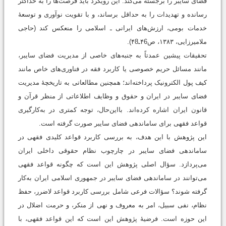
فضای سایبر را برجسته می‌کند. این رویکرد باید فرصت‌ها را به حداکثر
رسانده و تهدیدات را به حداقل برساند، و با تقویت نوآوری و توسعۀ
خدمات بومی، ارزش‌های ایرانی ـ اسلامی را منعکس کند (حاجی
ملامیرزایی، ۱۳۸۳، ص۴6ـ۴8).
تحقیقات پیشین عمدتاً به جنبه‌های خاصی از مدیریت فضای سایبر،
مانند مسائل حریم خصوصی یا کاربرد فقه در فناوری‌های خاص مانند
کیف پول الکترونیک پرداخته‌اند؛ همچنین مطالعاتی به تاریخچۀ مدیریت
فضای سایبر در ایران و حقوق و وظایف اطلاعاتی از منظر قرآن و
قانون ایران اشاره کرده‌اند. بااین‌حال، توجه کمتری در به‌کارگیری
قواعد فقهی برای ساماندهی فضای سایبر صورت گرفته است.
این پژوهش با این هدف، به بررسی کاربرد قواعد کلیدی فقهی در
ساماندهی فضای سایبر در چارچوب نظام حقوقی داخلی ایران
می‌پردازد. سؤال اصلی پژوهش این است که چگونه قواعد فقهی
می‌توانند در ساماندهی فضای سایبر در جمهوری اسلامی ایران به‌کار
گرفته شوند؟ سؤالات فرعی شامل بررسی کاربرد قواعد لاضرر، حفظ
نظام، نفی سبیل، امر به معروف و نهی از منکر، و حرمت اضلال در
این حوزه است. فرضیۀ پژوهش این است که این قواعد فقهی، با