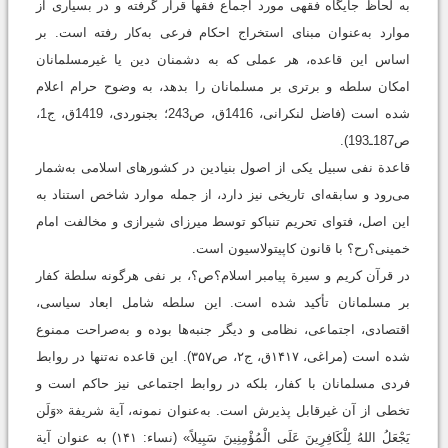
به لحاظ جایگاه فقهی مورد اجماع فقها قرار گرفته و در بسیاری از
موارد به‌عنوان مبنای استخراج احکام فرعی به‌کار رفته است. بر
اساس این قاعده، هر عملی که به دشمنان دین یا غیرمسلمانان
امکان سلطه و برتری بر مسلمانان را بدهد، به‌ وضوح حرام اعلام
شده است (فاضل ‌لنكرانى، 1416ق، ص243؛ بجنوردى، 1419ق، ج1،
ص187ـ193).
قاعدة نفی سبیل یکی از اصول بنیادین در کشورهای اسلامی به‌شمار
می‌رود و سابقه‌ای تاریخی نیز دارد، از جمله موارد شاخص استناد به
این اصل، فتوای تحریم تنباکو توسط میرزای شیرازی و مخالفت امام
خمینی؟رح؟ با قانون کاپیتولاسیون است.
در قرآن کریم و سیرة پیامبر اسلام؟ص؟، بر نفی هرگونه سلطة کفار
بر مسلمانان تأکید شده است. این سلطه شامل ابعاد سیاسی،
اقتصادی، اجتماعی، نظامی و دیگر جنبه‌ها بوده و به‌صراحت ممنوع
شده است (مراغی، ۱۴۱۷ق، ج۲، ص۳۵۷). این قاعده نه‌تنها در روابط
فردی مسلمانان با کفار، بلکه در روابط اجتماعی نیز حاکم است و
تخطی از آن غیرقابل ‌پذیرش است. به‌عنوان نمونه، آیة شریفة «وَلَن
يَجْعَلُ اللهُ لِلْكَافِرِينَ عَلَى الْمُؤْمِنِينَ سَبِيلاً» (نساء: ۱۴۱) به عنوان آیة