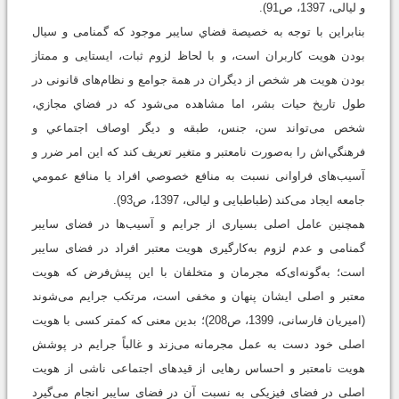
و لیالی، 1397، ص91).
بنابراین با توجه به خصیصة فضاي سایبر موجود که گمنامی و سیال
بودن هویت کاربران است، و با لحاظ لزوم ثبات، ایستایی و ممتاز
بودن هویت هر شخص از دیگران در همة جوامع و نظام‌های قانونی در
طول تاریخ حیات بشر، اما مشاهده می‌شود که در فضاي مجازي،
شخص می‌تواند سن، جنس، طبقه و ديگر اوصاف اجتماعي و
فرهنگي‌اش را به‌صورت نامعتبر و متغیر تعریف کند که این امر ضرر و
آسیب‌های فراوانی نسبت به منافع خصوصي افراد يا منافع عمومي
جامعه ایجاد می‌کند (طباطبایی و لیالی، 1397، ص93).
همچنین عامل اصلی بسیاری از جرایم و آسیب‌‌ها در فضای سایبر
گمنامی و عدم لزوم به‌کارگیری هویت معتبر افراد در فضای سایبر
است؛ به‌گونه‌ای‌که مجرمان و متخلفان با این پیش‌فرض که هویت
معتبر و اصلی ایشان پنهان و مخفی است، مرتکب جرایم می‌شوند
(امیریان فارسانی، 1399، ص208)؛ بدین معنی که کمتر کسی با هویت
اصلی خود دست به عمل مجرمانه می‌زند و غالباً جرایم در پوشش
هویت نامعتبر و احساس رهایی از قیدهای اجتماعی ناشی از هویت
اصلی در فضای فیزیکی به نسبت آن در فضای سایبر انجام می‌گیرد