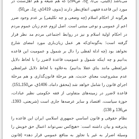
می‌باشد (کلینی، بی‌تا، ج5، ص294) که هم شیعه و هم اهل‌سنت در
مورد این قاعدة فقهی اتفاق‌نظر دارند (ندوی، 1419ق، ج1، ص50).
هرگونه از احكام اسلام (چه وضعی و چه تکلیفی) بر عدم وجود ضرر
اعم از عمومى و نوعی مبتنی است. اصل لزوم عدم زيان عموم مردم
در احكام اولية اسلام و نیز در روابط اجتماعى مردم مد نظر قرار
گرفته است؛ به‌گونه‌ای‌که هر عمل زيان‌باری مورد امضاى شارع
نخواهد بود (چه ادلة لفظی را دال بر شمول و عمومیت این قاعده
بدانیم و چه اینکه شمول و عمومیت قاعدة لاضرر را با لحاظ دلایل
غيرلفظي مانند بناي عقلا بدانیم). به‌علاوه با لحاظ دلايل غيرلفظي
عدم مشروعيت معناي حديث، هم مرحلة قانون‌گذاری و هم مرحلة
اجراي قانون را شامل خواهد شد (محقق داماد، 1406ق، ص150ـ151).
قاعدة لاضرر در زمینه‌های متفاوتی از فقه حکومتی نظیر عبادات،
حوزة سیاست، اقتصاد و سایر عرصه‌ها جاری است (شریعتی، 1393،
ص136 و 138).
نظام حقوقی و قانون اساسي جمهوري اسلامي ايران اين قاعده را
پذیرفته و بیان داشته است: «هيچ‌كس نمي‌تواند اعمال حق خويش را
وسيلة اضرار به غير يا تجاوز به منافع عمومي قرار دهد» (قانون