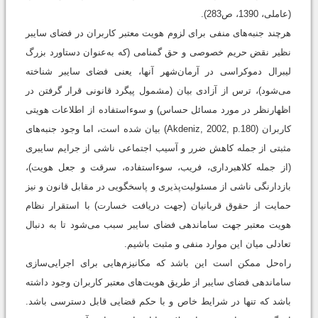
(عاملی، 1390، ص283).
هرچند جنبه‌های منفی برای لزوم هویت معتبر کاربران در فضای سایبر
نظیر نقض حریم خصوصی و حق گمنامی (که به‌عنوان دستاورد بزرگ
لیبرال دموکراسی در آرمان‌شهر آنها، یعنی فضای سایبر شناخته
می‌شود)، ترس از آزادی بیان (مشمول پیگرد قانونی قرار گرفتن در
اظهارنظر در مورد مسائل حساس) و سوء‌استفاده از اطلاعات هویتی
کاربران (Akdeniz, 2002, p.180) بیان شده است، اما وجود جنبه‌های
مثبتی از جمله کاهش ضرر و آسیب اجتماعی ناشی از جرایم سایبری
(از جمله کلاهبرداری، فریب، سوءاستفاده، سرقت و جعل هویت)،
بازدارنگی ناشی از مسئولیت‌پذیری و پاسخگویی در مقابل قانون و نیز
حمایت از حقوق قربانیان (جهت دریافت خسارت) با استقرار نظام
هویت معتبر جهت ساماندهی فضای سایبر سبب می‌شود تا به دنبال
تعادلی میان این موارد منفی و مثبت باشیم.
راه‌حل ممکن است این باشد که مکانیزم‌هایی برای اجرایی‌سازی
ساماندهی فضای سایبر از طریق هویت‌های معتبر کاربران وجود داشته
باشد که تنها در شرایط خاص و با حکم قضایی قابل دسترسی باشد.