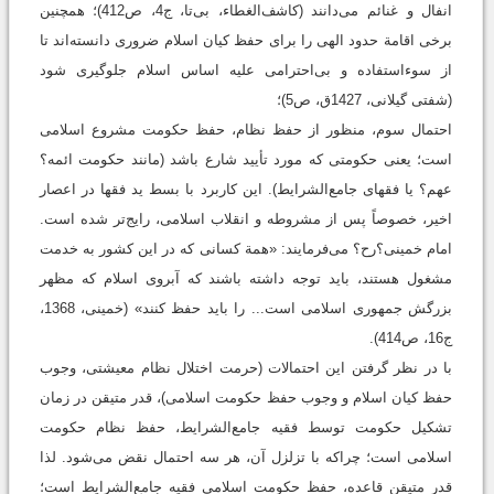
انفال و غنائم می‌دانند (کاشف‌الغطاء، بی‌تا، ج‌4، ص412)؛ همچنین
برخی اقامة حدود الهی را برای حفظ کیان اسلام ضروری دانسته‌اند تا
از سوءاستفاده و بی‌احترامی علیه اساس اسلام جلوگیری شود
(شفتی گیلانی، 1427ق، ص5)؛
احتمال سوم، منظور از حفظ نظام، حفظ حکومت مشروع اسلامی
است؛ یعنی حکومتی که مورد تأیید شارع باشد (مانند حکومت ائمه؟
عهم؟ یا فقهای جامع‌الشرایط). این کاربرد با بسط ید فقها در اعصار
اخیر، خصوصاً پس از مشروطه و انقلاب اسلامی، رایج‌تر شده است.
امام خمینی؟رح؟ می‌فرمایند: «همة کسانی که در این کشور به خدمت
مشغول هستند، باید توجه داشته باشند که آبروی اسلام که مظهر
بزرگش جمهوری اسلامی است... را باید حفظ کنند» (‌خمینی، 1368،
ج16، ص414).
با در نظر گرفتن این احتمالات (حرمت اختلال نظام معیشتی، وجوب
حفظ کیان اسلام و وجوب حفظ حکومت اسلامی)، قدر متیقن در زمان
تشکیل حکومت توسط فقیه جامع‌الشرایط، حفظ نظام حکومت
اسلامی است؛ چراکه با تزلزل آن، هر سه احتمال نقض می‌شود. لذا
قدر متیقن قاعده، حفظ حکومت اسلامی فقیه جامع‌الشرایط است؛