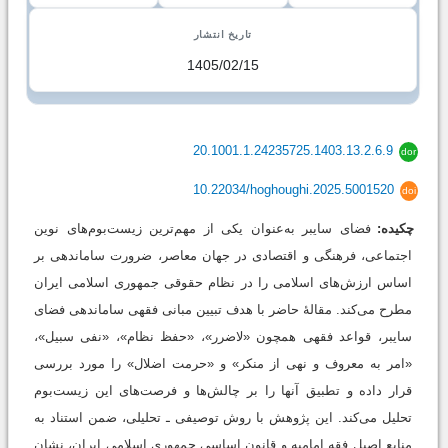
تاریخ انتشار
1405/02/15
20.1001.1.24235725.1403.13.2.6.9
dor
10.22034/hoghoughi.2025.5001520
doi
چکیده:
فضای سایبر به‌عنوان یکی از مهم‌ترین زیست‌بوم‌های نوین
اجتماعی، فرهنگی و اقتصادی در جهان معاصر، ضرورت ساماندهی بر
اساس ارزش‌های اسلامی را در نظام حقوقی جمهوری اسلامی ایران
مطرح می‌کند. مقالۀ حاضر با هدف تبیین مبانی فقهی ساماندهی فضای
سایبر، قواعد فقهی همچون «لاضرر»، «حفظ نظام»، «نفی سبیل»،
«امر به معروف و نهی از منکر» و «حرمت اضلال» را مورد بررسی
قرار داده و تطبیق آنها را بر چالش‌ها و فرصت‌های این زیست‌بوم
تحلیل می‌کند. این پژوهش با روش توصیفی ـ تحلیلی، ضمن استناد به
منابع اصیل فقه امامیه و قانون اساسی جمهوری اسلامی ایران، نشان