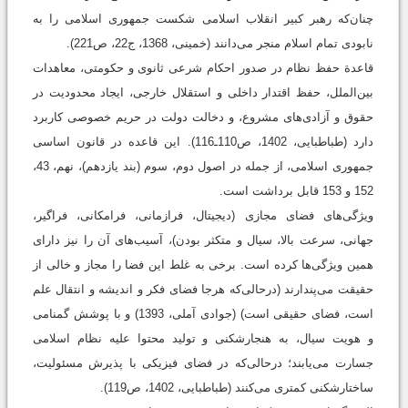
چنان‌که رهبر کبیر انقلاب اسلامی شکست جمهوری اسلامی را به
نابودی تمام اسلام منجر می‌دانند (‌خمینی، 1368، ج22، ص221).
قاعدة حفظ نظام در صدور احکام شرعی ثانوی و حکومتی، معاهدات
بین‌الملل، حفظ اقتدار داخلی و استقلال خارجی، ایجاد محدودیت در
حقوق و آزادی‌های مشروع، و دخالت دولت در حریم خصوصی کاربرد
دارد (طباطبایی، 1402، ص110ـ116). این قاعده در قانون اساسی
جمهوری اسلامی، از جمله در اصول دوم، سوم (بند یازدهم)، نهم، 43،
152 و 153 قابل برداشت است.
ویژگی‌های فضای مجازی (دیجیتال، فرازمانی، فرامکانی، فراگیر،
جهانی، سرعت بالا، سیال و متکثر بودن)، آسیب‌های آن را نیز دارای
همین ویژگی‌ها کرده است. برخی به غلط این فضا را مجاز و خالی از
حقیقت می‌پندارند (درحالی‌که هرجا فضای فکر و اندیشه و انتقال علم
است، فضای حقیقی است) (جوادی ‌آملی، 1393) و با پوشش گمنامی
و هویت سیال، به هنجارشکنی و تولید محتوا علیه نظام اسلامی
جسارت می‌یابند؛ درحالی‌که در فضای فیزیکی با پذیرش مسئولیت،
ساختارشکنی کمتری می‌کنند (طباطبایی، 1402، ص119).