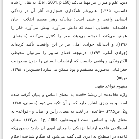
دین، علم و هنر را نیز مهیا می‌کند (Bell, 2004, p.150، به نقل از: شاه
‌قاسمی، ۱۳۸۵). علی‌رغم نام‌گذاری «مجازی»، آثار آن در زندگی
انسانی واقعی و عینی است؛ چنان‌که رهبر معظم انقلاب بیان
داشته‌اند: «فضایی است که دانش می‌آورد، بینش می‌آورد، فکر را
عوض می‌کند، اندیشه می‌دهد، مغز را کنترل می‌کند» (‌خامنه‌ای،
۱۳۹۶)، و آیت‌الله جوادی آملی نیز بر این واقعیت تأکید کرده‌اند
(جوادی ‌آملی، ۱۳۹۴). درنتیجه، فضای سایبر را می‌توان محیطی
الکترونیکی و واقعی دانست که ارتباطات انسانی را بدون محدودیت
جغرافیایی به‌صورت مستقیم و پویا ممکن می‌سازد (حسین‌نژاد، ۱۳۹۸،
ص۵۵).
مفهوم قواعد فقهی
واژة «قاعده» از ریشۀ «قعد» به معنای اساس و بنیان گرفته شده
است و به چیزی اشاره دارد که بر آن تکیه می‌شود (حسینی، ۱۳۸۵،
ج2، ص۳۸۵). «قاعده» در لغت به معنای رأس و اصل، و «قواعد» به
معنای پایه و اساس است (ابن‌منظور، 1994، ج1، ص۱۴۲). معنای
اصطلاحی قاعده ارتباط نزدیکی با معنای لغوی آن دارد؛ به‌طوری‌که
قاعده در اصطلاح به امری کلی گفته می‌شود که هنگام شناخت احکام