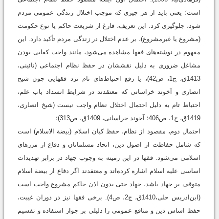
است؛ یعنی باید از هر چیزی که موجب اختلال زندگی عمومی مردم
شود، جلوگیری کرد. این تعریف، فارغ از شریعت حاکم یا نوع حکومت
(مشروع یا غیرمشروع)، بر عدم اختلال در زندگی مردم تأکید دارد. این
مفهوم در نوشته‌های فقها مشاهده می‌شود، مانند واجب کفایی بودن
مشاغل ضروری به دلیل نقششان در حفظ نظام اجتماعی (نائینی،
1413ق، ج1، ص42)، یا رفع احتیاط‌های تام نزد فقهایی چون شیخ
انصاری و آخوند خراسانی که معتقدند در شرایط انسداد باب علم،
احتیاط تام به دلیل احتمال اختلال نظام واجب نیست (شیخ انصاری،
1419ق، ج‌1، ص406؛ آخوند خراسانی، 1409ق، ص313)؛
احتمال دوم، مقصود از نظام، حفظ کیان اسلام (بیضة الاسلام) است
که شامل حفاظت از اصول دین، اتحاد مسلمانان و دفاع از مرزهای
اسلامی می‌شود. فقها در این زمینه به وجوب جهاد در برابر تهدیدات
اساسی علیه اسلام اشاره کرده‌اند و معتقدند اگر دفاع از بیضة اسلام
متوقف بر جهاد باشد، جهاد حتی بدون اذن حاکم مشروع واجب است
(ابن‌ادریس حلی،1410ق، ج‌2، ص4). برخی فقها نیز در دوران غیبت،
حفظ اساس دین و منافع عمومی را دلیلی بر جواز استفاده و تقسیم