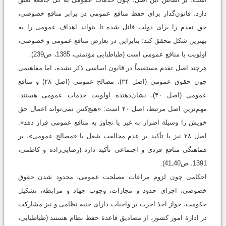
دارد، قانون‌گذار برای حفظ منافع عمومی در برابر منافع خصوصی،
حق تقدم را برای دولت قائل شده تا بتواند اهداف عمومی را به
بهترین شکل محقق کند؛ بنابراین در تعارض منافع عمومی و خصوصی،
اولویت با منافع عمومی است (طباطبایی مؤتمنی، 1385، ص239).
هرچند اصل تقدم مستقیماً در قانون اساسی ذکر نشده، اما مفاهیمی
چون حقوق عمومی (اصل ۲۴)، مصالح عمومی (اصل ۲۸) و منافع
عمومی (اصل ۴۰)، نشان‌دهندة اولویت خدمات عمومی هستند.
مهم‌ترین اصل مرتبط، اصل ۴۰ است: «هیچ‌کس نمی‌تواند اعمال حق
خویش را وسیلة اضرار به غیر یا تجاوز به منافع عمومی قرار دهد».
اصل ۲۸ نیز با تأکید بر عدم مخالفت شغل با «مصالح عمومی»، بر
هماهنگی منافع فردی و اجتماعی تأکید دارد (رضایی‌زاده و کاظمی،
1391، ص40ـ41).
احکامی چون لزوم مراعات مصلحت عمومی، محدود شدن حقوق
خصوصی، اجرای حدود و مجازات، وجوب جهاد و مرابطه، تشکیل
حکومت، جواز اخذ اجرت بر واجبات دارای جنبة نظامی و نیز مشارکت
در ادارة امور کشور، از مصادیق قاعدة حفظ نظام هستند (طباطبایی،