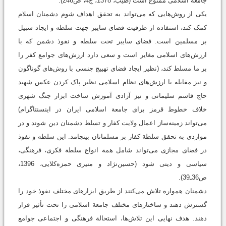
جامعة اسلامی ممنوع است (طيب، 1378، ج4، ص246).
یکی از روش‌هایی که می‌تواند به تحقق اهداف شوم دشمنان اسلام
کمک کند، استفاده از ظرفیت فضای سایبر جهت سلطه و ایجاد سبیل
بر مسلمین است. فضای سایبر تحت سلطه و نفوذ دشمن که با
ارزش‌های اسلامی مغایر است و سعی دارد ارزش‌های جوامع کفر را
بر ما مسلط کند، (نظیر ایجاد فضای تهییج جنسی با روش‌های گوناگون
و نیز مقابله با ارزش‌های نظام اسلامی نظیر پاک کردن عکس شهید
حاج قاسم سلیمانی و نیز آزادی آموزش ساخت ابزار جنگ شهری
خلاف خطوط قرمز برای جامعة اسلامی ایران در اینسنتاگرام)
می‌تواند زمینه‌ساز اعمال ولایت کفار و تسلط دشمنان دین شوند و در
مواردی به تحقق سلطة کفار بر مسلمانان بینجامد. این سلطه و نفوذ
در فضای مجازی می‌تواند شامل همة انواع سلطة فکری، فرهنگی،
سیاسی و دینی شود (حسین‌نژاد و منیری حمزه‌کلایی، 1396،
ص36ـ39).
دشمنان همواره تلاش می‌کنند از طریق ابزارهای مختلف نفوذ خود را
گسترش دهند و ساختارهای مختلف جامعة اسلامی را تحت تأثیر قرار
دهند. هدف نهایی این تلاش‌ها، استحالة فرهنگی و اجتماعی جوامع