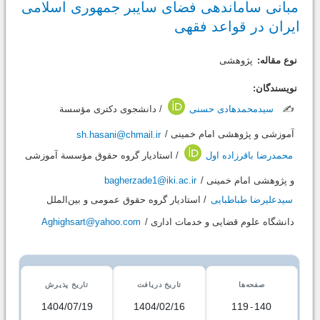
مبانی ساماندهی فضای سایبر جمهوری اسلامی
ایران در قواعد فقهی
نوع مقاله:
پژوهشی
نویسندگان:
✍️
سیدمحمدهادی حسنی
/ دانشجوی دکتری مؤسسة
آموزشی و پژوهشی امام خمینی /
sh.hasani@chmail.ir
محمدرضا باقرزاده اول
/ استادیار گروه حقوق مؤسسة آموزشی
و پژوهشی امام خمینی /
bagherzade1@iki.ac.ir
سیدعلیرضا طباطبایی
/ استادیار گروه حقوق عمومی و بین‌الملل
دانشگاه علوم قضایی و خدمات اداری /
Aghighsart@yahoo.com
صفحه‌ها
تاریخ دریافت
تاریخ پذیرش
1404/07/19
1404/02/16
119
-
140