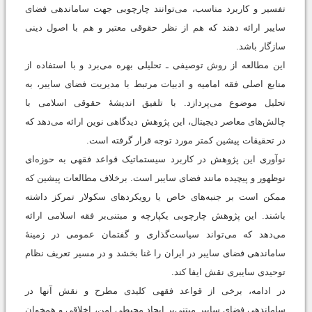
تفسیر و کاربرد مناسب، می‌توانند چارچوبی جهت ساماندهی فضای
سایبر ارائه دهند که هم از نظر حقوقی معتبر و هم با اصول دینی
سازگار باشد.
این مطالعه از روش توصیفی ـ تحلیلی بهره می‌برد و با استفاده از
منابع اصلی فقه امامیه و ادبیات مرتبط با مدیریت فضای سایبر، به
تحلیل موضوع می‌پردازد. با تلفیق اندیشۀ حقوقی اسلامی با
چالش‌های معاصر دیجیتال، این پژوهش دیدگاهی نوین ارائه می‌دهد که
در تحقیقات پیشین کمتر مورد توجه قرار گرفته است.
نوآوری این پژوهش در کاربرد سیستماتیک قواعد فقهی به حوزه‌ای
نوظهور و پیچیده مانند فضای سایبر است. برخلاف مطالعات پیشین که
ممکن است بر جنبه‌های خاص یا رویکردهای سکولار تمرکز داشته
باشند. این پژوهش چارچوبی یکپارچه و مبتنی‌بر فقه اسلامی ارائه
می‌دهد که می‌تواند سیاست‌گذاری و گفتمان عمومی در زمینۀ
ساماندهی فضای سایبر در ایران را غنا بخشد و در مسیر تعریف نظام
توحیدی سایبری نقش ایفا کند.
در ادامه، برخی از قواعد فقهی کلیدی مطرح و نقش آنها در
ساماندهی فضای سایبر مبتنی‌بر ایجاد محیطی امن، اخلاقی و همخوان